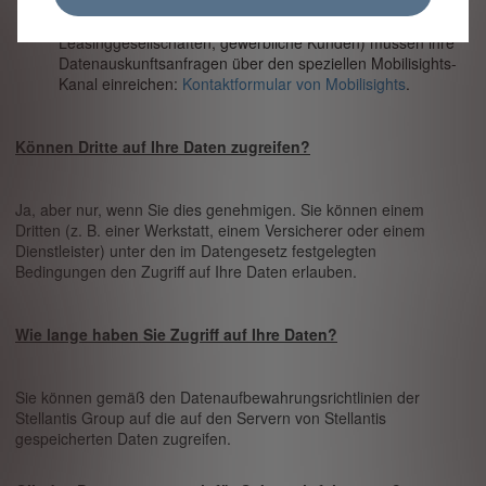
Geschäftskunden (B2B): Geschäftskunden (Flotten,
Leasinggesellschaften, gewerbliche Kunden) müssen ihre
Datenauskunftsanfragen über den speziellen Mobilisights-
Kanal einreichen:
Kontaktformular von Mobilisights
.
Können Dritte auf Ihre Daten zugreifen?
Ja, aber nur, wenn Sie dies genehmigen. Sie können einem
Dritten (z. B. einer Werkstatt, einem Versicherer oder einem
Dienstleister) unter den im Datengesetz festgelegten
Bedingungen den Zugriff auf Ihre Daten erlauben.
Wie lange haben Sie Zugriff auf Ihre Daten?
Sie können gemäß den Datenaufbewahrungsrichtlinien der
Stellantis Group auf die auf den Servern von Stellantis
gespeicherten Daten zugreifen.