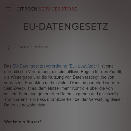
Skip
to
CITROËN
SERVICES STORE
main
content
EU-DATENGESETZ
Main
navigation
Zurück zur Startseite
Das
EU-Datengesetz (Verordnung (EU) 2023/2854)
ist eine
europäische Verordnung, die einheitliche Regeln für den Zugriff,
die Weitergabe und die Nutzung von Daten festlegt, die von
vernetzten Produkten und digitalen Diensten generiert werden.
Sein Zweck ist es, dem Nutzer mehr Kontrolle über die von
seinem Fahrzeug generierten Daten zu geben und gleichzeitig
Transparenz, Fairness und Sicherheit bei der Verwaltung dieser
Daten zu gewährleisten.
Wer ist ein Nutzer?