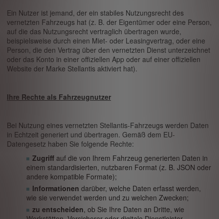
Ein Nutzer ist jemand, der ein stabiles Nutzungsrecht des
vernetzten Fahrzeugs hat (z. B. der Eigentümer oder eine Person,
auf die das Nutzungsrecht vertraglich übertragen wurde,
beispielsweise durch einen Miet- oder Leasingvertrag, oder eine
Person, die den Vertrag über den vernetzten Dienst unterzeichnet
oder das Konto in einer offiziellen App oder auf einer offiziellen
Website der Marke Stellantis aktiviert hat).
Ihre Rechte als Fahrzeugnutzer
Bei Nutzung eines vernetzten Stellantis-Fahrzeugs werden Daten
in Echtzeit generiert und übertragen. Gemäß dem EU-
Datengesetz haben Sie folgende Rechte:
Zugriff
auf die von Ihrem Fahrzeug generierten Daten in
einem standardisierten, nutzbaren Format (z. B. JSON oder
andere kompatible Formate);
Informationen
darüber, welche Daten erfasst werden,
wie sie verwendet werden und zu welchen Zwecken;
zu entscheiden
, ob Sie Ihre Daten an Dritte, wie
Werkstätten, Versicherer oder digitale Dienstleister,