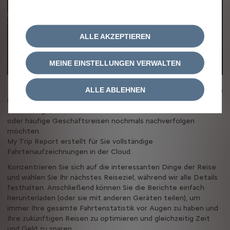
ALLE AKZEPTIEREN
MEINE EINSTELLUNGEN VERWALTEN
ALLE ABLEHNEN
Bleiben Sie immer über den Kraftstoff- oder Batterieverbrauch
informiert und überprüfen Sie alle von Ihnen zurückgelegten
Routen, egal, ob Sie die Strecke des letzten Familienbesuchs
oder häufige Geschäftsreisen nochmals nachverfolgen
möchten.
My Trip Report​ erstellt für Sie vollständige
Fahrtenaufzeichnungen in der Cloud.
Konzentrieren Sie sich auf die interessanten Dinge der Reise
und wählen Sie Ihr nächstes Reiseziel, während wir alle Details
festhalten. Anschließend können Sie die Berichte einfach
herunterladen (oder sie mit anderen Geräten teilen), um
immer Ihre gesamte Fahrtenstatistik vor Augen zu haben und
Ihre zukünftigen Reisen zu optimieren und gleichzeitig Zeit
und Geld zu sparen.