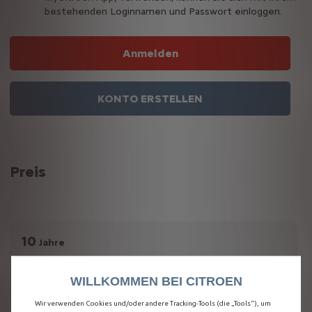
bestehenden Loginnamen und Passwort einloggen.
Anmelden
KONTO ERSTELLEN
Preis
10
Jahre
Inbegriffen
WILLKOMMEN BEI CITROEN
in Ihrem
Fahrzeugpreis
Wir verwenden Cookies und/oder andere Tracking-Tools (die „Tools“), um