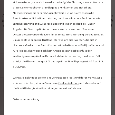
sicherzustellen, dass wir Ihnen die bestmögliche Nutzung unserer Website
bieten. Sie ermöglichen grundlegende Funktionen wie Sicherheit,
Netzwerkmanagement und Zugänglichkeit.Die Tools verbessern die
Dieses Angebot gilt nur für Fahrzeuge, die vor dem 3. Juli 2023
Benutzerfreundlichkeit und Leistung durch verschiedene Funktionen wie
bestellt wurden. Für Fahrzeuge, die ab dem 3. Juli 2023 bestellt
Spracherkennung und Suchergebnisse und tragen so dazu bei, unser
wurden, verweisen wir auf die Angebote für Connect ONE und
Angebot für Sie zu optimieren. Unsere Website kann auch Tools von
Connect PLUS.
Drittanbietern verwenden, um Ihnen relevantere Werbung bereitzustellen.
Einige Tools können von Drittanbietern verarbeitet werden, die sich in
MY TRIP REPORT
Ländern außerhalb des Europäischen Wirtschaftsraums (EWR) befinden und
für die möglicherweise noch kein Angemessenheitsbeschluss der
zuständigen europäischen Datenschutzbehörden vorliegt. In diesem Fall
FAHRTENÜBERSICHT
erfolgt die Übermittlung auf Grundlage Ihrer Einwilligung (Art. 49 Abs. 1 lit.
a DSGVO).
Wenn Sie mehr über die von uns verwendeten Tools und deren Verwaltung
erfahren möchten, können Sie unsere
Cookie‑Richtlinie
aufrufen oder auf
die Schaltfläche „Meine Einstellungen verwalten“ klicken.
Datenschutzerklärung