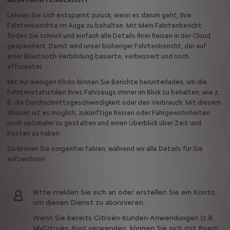
Lehnen Sie sich entspannt zurück, wenn es darum geht, Ihre
Fahrtenberichte im Auge zu behalten. Mit Mein Fahrtenbericht
finden Sie schnell und einfach alle Details Ihrer Reisen in der Cloud
gespeichert. Damit wird unser bisheriger Fahrtenbericht, der auf
einer Bluetooth-Verbindung basierte, verbessert und noch
effizienter.
Mit nur wenigen Klicks können Sie Berichte herunterladen, um die
Fahrtenstatistiken Ihres Fahrzeugs immer im Blick zu behalten, wie z.
B. die Durchschnittsgeschwindigkeit oder den Verbrauch. Mit diesem
Wissen ist es möglich, zukünftige Reisen oder Fahrgewohnheiten
noch optimaler zu gestalten und einen Überblick über Zeit und
Kosten zu haben.
So können Sie sorgenfrei fahren, während wir alle Details für Sie
aufzeichnen.
Bitte melden Sie sich an oder erstellen Sie ein Konto,
um diesen Dienst zu abonnieren.
Wenn Sie bereits Citroën-Kunden-Anwendungen (z.B.
MyCitroën App) verwenden, können Sie sich mit Ihrem