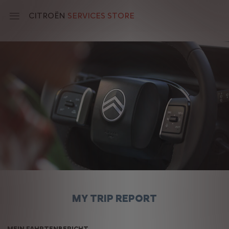
Skip
to
CITROËN
SERVICES STORE
main
content
Main
navigation
MY TRIP REPORT
MEIN FAHRTENBERICHT